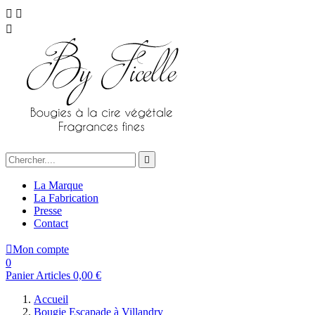




La Marque
La Fabrication
Presse
Contact

Mon compte
0
Panier
Articles
0,00 €
Accueil
Bougie Escapade à Villandry