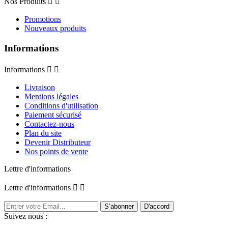
Nos Produits


Promotions
Nouveaux produits
Informations
Informations


Livraison
Mentions légales
Conditions d'utilisation
Paiement sécurisé
Contactez-nous
Plan du site
Devenir Distributeur
Nos points de vente
Lettre d'informations
Lettre d'informations


Suivez nous :